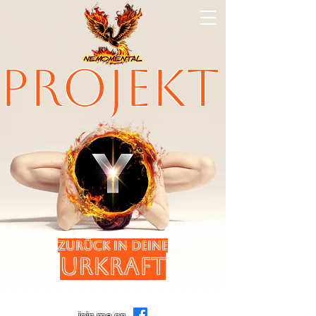
Projekt
zurück in deine
Urkraft
join me on