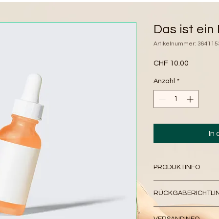
Das ist ein
Artikelnummer: 36411
Preis
CHF 10.00
Anzahl
*
In
PRODUKTINFO
Das ist ein Produktde
RÜCKGABERICHTLIN
deinem Produkt hinzu
und Materialien sow
Das ist eine Rückgabe
Reinigungshinweise. E