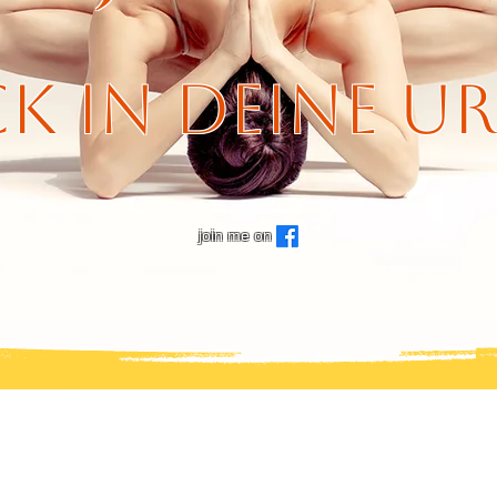
k in deine U
join me on