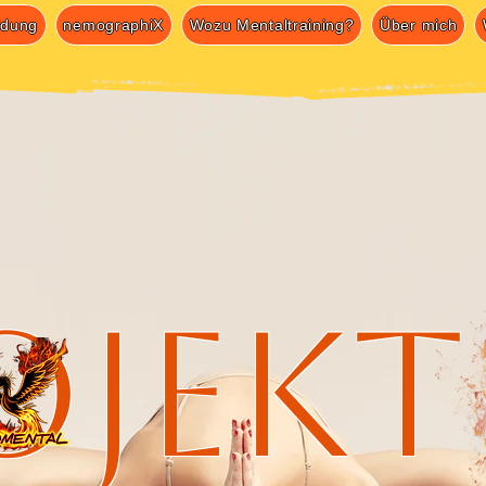
ldung
nemographiX
Wozu Mentaltraining?
Über mich
ojekt