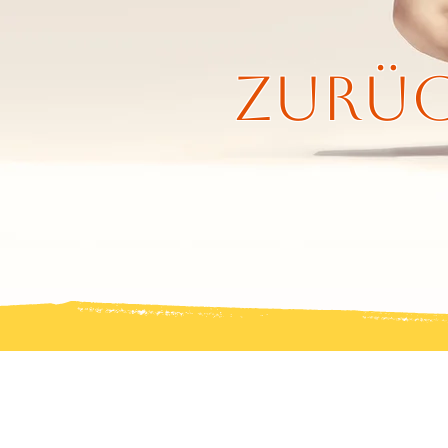
zurüc