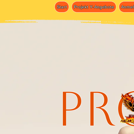
Start
Projekt Y-Angebote
Anme
Pr